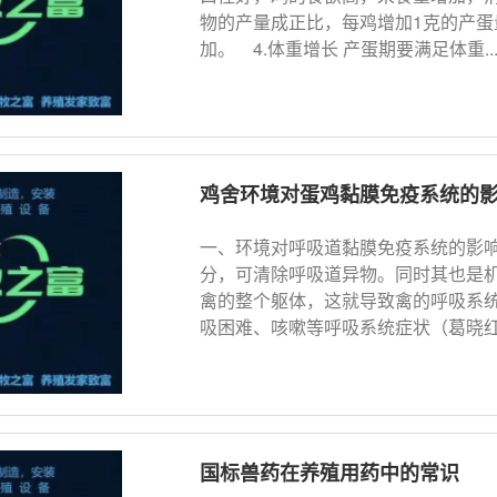
物的产量成正比，每鸡增加1克的产蛋
加。 4.体重增长 产蛋期要满足体重..
鸡舍环境对蛋鸡黏膜免疫系统的
一、环境对呼吸道黏膜免疫系统的影
分，可清除呼吸道异物。同时其也是
禽的整个躯体，这就导致禽的呼吸系
吸困难、咳嗽等呼吸系统症状（葛晓红, 20
国标兽药在养殖用药中的常识