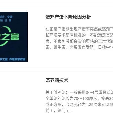
蛋鸡产蛋下降原因分析
在正常产蛋期出现产蛋率突然或逐渐
长环境要求是有标准的，不能满足其
良、不良刺激都会影响蛋鸡的正常代
素、维生素，卵巢发育受阻，日粮中含有
笼养鸡技术
关于雏鸡笼：一般采用3～4层重叠式笼
个单笼的笼长为70～100厘米，笼高3
或正方形，底网孔径为1.25厘米×1.2
前面，笼门间...