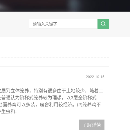
2022-10-15
发展到立体笼养，特别有很多由于土地较少，随着工
在普通认为阶梯式笼养较为理想，以3层全阶梯式
比地面养鸡可以多装，房舍利用较经济。(2)笼养鸡不
虫和...
了解详情