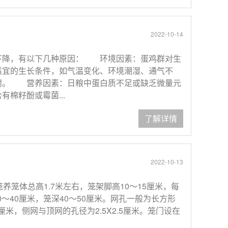
2022-10-14
下降，有以下几种原因： 环境因素：蛋鸡群对生
适宜的生长条件，如气温变化、环境潮湿、通气不
谢。 营养因素：日粮中蛋白质不足或缺乏微量元
棉籽酚或霉菌...
了解详情
2022-10-13
养笼体总高1.7米左右，笼架脚高10～15厘米，每
0～40厘米，笼深40～50厘米。网孔一般为长方形
5厘米，侧网与顶网的孔径为2.5X2.5厘米。笼门设在