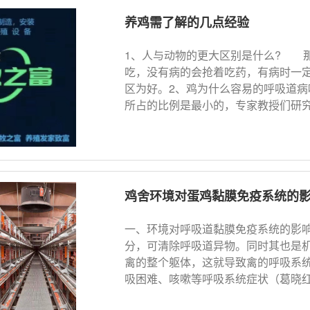
养鸡需了解的几点经验
1、人与动物的更大区别是什么? 
吃，没有病的会抢着吃药，有病时一
区为好。2、鸡为什么容易的呼吸道
所占的比例是最小的，专家教授们研究了
鸡舍环境对蛋鸡黏膜免疫系统的
一、环境对呼吸道黏膜免疫系统的影
分，可清除呼吸道异物。同时其也是
禽的整个躯体，这就导致禽的呼吸系
吸困难、咳嗽等呼吸系统症状（葛晓红, 20