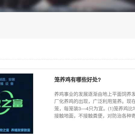
笼养鸡有哪些好处?
养鸡事业的发展逐渐由地上平面饲养
厂化养鸡的出现，广泛利用笼养。现
笼，每笼装3—4只为宜。(1)笼养鸡
接触地面，不接触粪便，对防治各种寄生