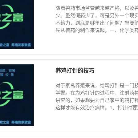
随着兽药市场监管越来越严格，以及
少。虽然假药少了，可是另外一个现
不给力，到底是哪里出了问题？想要
先从兽药的制作来说起。一、化学类药物
养鸡打针的技巧
对于家禽养殖来说，给鸡打针是一门
掌握。在为鸡打针的过程中，注射药
讲究的，如果想要为自己家中的鸡打
这样才能有效治疗病情。1、打针时要消