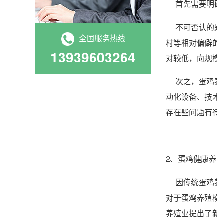
首先需要明确
不可否认的是
全国服务热线
村等相对偏僻
13939603264
对较低，向规
次之，蛋鸡养
动化设备、技
存在些问题有
2、蛋鸡健康
因传统蛋鸡养
对于蛋鸡养殖
养殖业提出了